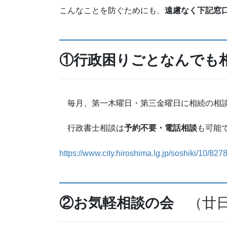
こんなことを防ぐためにも、
遠慮なく下記窓
①行政困りごとなんでも
毎月、第一木曜日・第三金曜日に相続の相
行政書士相談は
予約不要・電話相談
も可能
https://www.city.hiroshima.lg.jp/soshiki/10/827
②お気軽相談の会
（廿