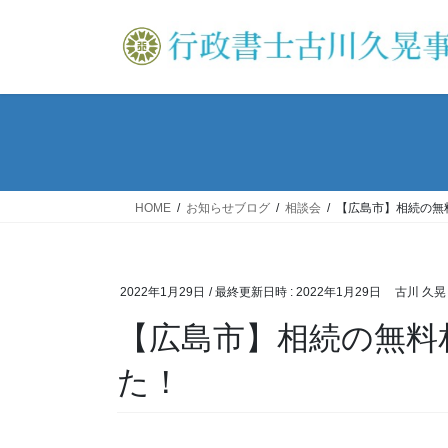
コ
ナ
ン
ビ
テ
ゲ
ン
ー
ツ
シ
へ
ョ
ス
ン
キ
に
ッ
移
HOME
お知らせブログ
相談会
【広島市】相続の無
プ
動
2022年1月29日
/ 最終更新日時 :
2022年1月29日
古川 久晃
【広島市】相続の無料
た！