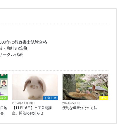
2009年に行政書士試験合格
技・珈琲の焙煎
サークル代表
相談会
お知らせ
相続
2024年11月13日
2024年5月8日
南口地
【11月16日】市民公開講
便利な遺産分けの方法
談会
座、開催のお知らせ