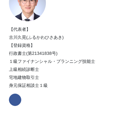
【代表者】
古川久晃(ふるかわひさあき)
【登録資格】
行政書士(第21341838号)
１級ファイナンシャル・プランニング技能士
上級相続診断士
宅地建物取引士
身元保証相談士１級