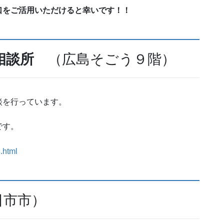
口をご活用いただけると幸いです！！
相談所
（広島そごう９階）
談を行っています。
です。
8.html
日市市）