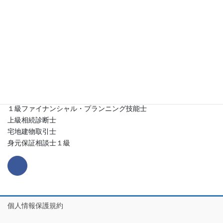
【代表者】
古川久晃(ふるかわひさあき)
【登録資格】
行政書士(第21341838号)
１級ファイナンシャル・プランニング技能士
上級相続診断士
宅地建物取引士
身元保証相談士１級
個人情報保護規約